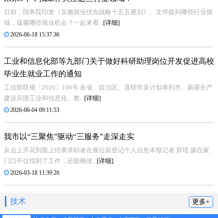
日前，国务院印发《实施就业优先战略十五五规划》。文件提到哪些行业领
域，蕴藏哪些就业机会？一起来看...
[详细]
2026-06-18 15:37:36
工业和信息化部等九部门关于做好科研助理岗位开发促进高校
毕业生就业工作的通知
工信部联规〔2026〕109号 各省、自治区、直辖市及计划单列市、新疆生产
建设兵团工业和信息化、教...
[详细]
2026-06-04 09:11:53
我市以“三聚焦”驱动“三服务”走深走实
从点上开花到面上结果求职者在展位前登记个人信息本报记者 郑瑶 摄在家
门口不仅找到了工作，还能顺便...
[详细]
2026-03-18 11:39:26
技术
更多+