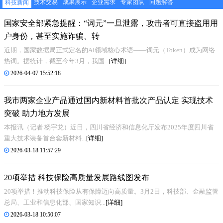
技术交易
成果展示
企业需求
专家团队
问题解答
科技新闻
国家安全部紧急提醒：“词元”一旦泄露，攻击者可直接盗用用
户身份，甚至实施诈骗、转
近期，国家数据局正式定名的AI领域核心术语——词元（Token）成为网络
热词。据统计，截至今年3月，我国...
[详细]
2026-04-07 15:52:18
我市两家企业产品通过国内新材料首批次产品认定 实现技术
突破 助力地方发展
本报讯（记者 杨宇龙）近日，四川省经济和信息化厅发布2025年度四川省
重大技术装备首台套新材料...
[详细]
2026-03-18 11:57:29
20项举措 科技保险高质量发展路线图发布
20项举措！推动科技保险从有保障迈向高质量。3月2日，科技部、金融监管
总局、工业和信息化部、国家知识...
[详细]
2026-03-18 10:50:07