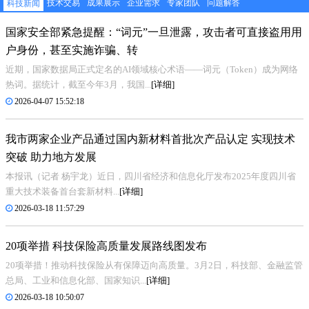
技术交易
成果展示
企业需求
专家团队
问题解答
科技新闻
国家安全部紧急提醒：“词元”一旦泄露，攻击者可直接盗用用
户身份，甚至实施诈骗、转
近期，国家数据局正式定名的AI领域核心术语——词元（Token）成为网络
热词。据统计，截至今年3月，我国...
[详细]
2026-04-07 15:52:18
我市两家企业产品通过国内新材料首批次产品认定 实现技术
突破 助力地方发展
本报讯（记者 杨宇龙）近日，四川省经济和信息化厅发布2025年度四川省
重大技术装备首台套新材料...
[详细]
2026-03-18 11:57:29
20项举措 科技保险高质量发展路线图发布
20项举措！推动科技保险从有保障迈向高质量。3月2日，科技部、金融监管
总局、工业和信息化部、国家知识...
[详细]
2026-03-18 10:50:07