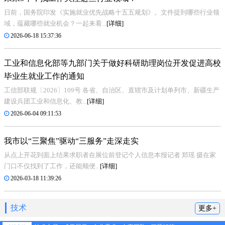
日前，国务院印发《实施就业优先战略十五五规划》。文件提到哪些行业领
域，蕴藏哪些就业机会？一起来看...
[详细]
2026-06-18 15:37:36
工业和信息化部等九部门关于做好科研助理岗位开发促进高校
毕业生就业工作的通知
工信部联规〔2026〕109号 各省、自治区、直辖市及计划单列市、新疆生产
建设兵团工业和信息化、教...
[详细]
2026-06-04 09:11:53
我市以“三聚焦”驱动“三服务”走深走实
从点上开花到面上结果求职者在展位前登记个人信息本报记者 郑瑶 摄在家
门口不仅找到了工作，还能顺便...
[详细]
2026-03-18 11:39:26
技术
更多+