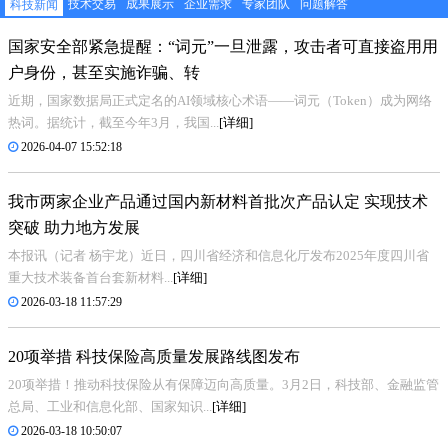
技术交易
成果展示
企业需求
专家团队
问题解答
科技新闻
国家安全部紧急提醒：“词元”一旦泄露，攻击者可直接盗用用
户身份，甚至实施诈骗、转
近期，国家数据局正式定名的AI领域核心术语——词元（Token）成为网络
热词。据统计，截至今年3月，我国...
[详细]
2026-04-07 15:52:18
我市两家企业产品通过国内新材料首批次产品认定 实现技术
突破 助力地方发展
本报讯（记者 杨宇龙）近日，四川省经济和信息化厅发布2025年度四川省
重大技术装备首台套新材料...
[详细]
2026-03-18 11:57:29
20项举措 科技保险高质量发展路线图发布
20项举措！推动科技保险从有保障迈向高质量。3月2日，科技部、金融监管
总局、工业和信息化部、国家知识...
[详细]
2026-03-18 10:50:07