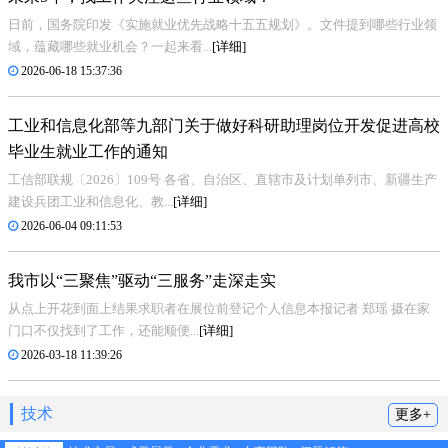
日前，国务院印发《实施就业优先战略十五五规划》。文件提到哪些行业领
域，蕴藏哪些就业机会？一起来看...
[详细]
2026-06-18 15:37:36
工业和信息化部等九部门关于做好科研助理岗位开发促进高校
毕业生就业工作的通知
工信部联规〔2026〕109号 各省、自治区、直辖市及计划单列市、新疆生产
建设兵团工业和信息化、教...
[详细]
2026-06-04 09:11:53
我市以“三聚焦”驱动“三服务”走深走实
从点上开花到面上结果求职者在展位前登记个人信息本报记者 郑瑶 摄在家
门口不仅找到了工作，还能顺便...
[详细]
2026-03-18 11:39:26
技术
更多+