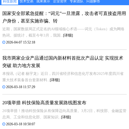
技术交易
成果展示
企业需求
专家团队
问题解答
科技新闻
国家安全部紧急提醒：“词元”一旦泄露，攻击者可直接盗用用
户身份，甚至实施诈骗、转
近期，国家数据局正式定名的AI领域核心术语——词元（Token）成为网络
热词。据统计，截至今年3月，我国...
[详细]
2026-04-07 15:52:18
我市两家企业产品通过国内新材料首批次产品认定 实现技术
突破 助力地方发展
本报讯（记者 杨宇龙）近日，四川省经济和信息化厅发布2025年度四川省
重大技术装备首台套新材料...
[详细]
2026-03-18 11:57:29
20项举措 科技保险高质量发展路线图发布
20项举措！推动科技保险从有保障迈向高质量。3月2日，科技部、金融监管
总局、工业和信息化部、国家知识...
[详细]
2026-03-18 10:50:07