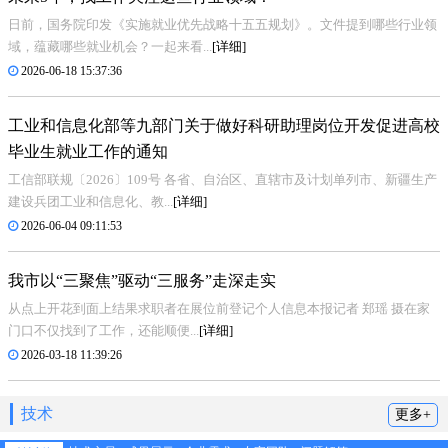
日前，国务院印发《实施就业优先战略十五五规划》。文件提到哪些行业领
域，蕴藏哪些就业机会？一起来看...
[详细]
2026-06-18 15:37:36
工业和信息化部等九部门关于做好科研助理岗位开发促进高校
毕业生就业工作的通知
工信部联规〔2026〕109号 各省、自治区、直辖市及计划单列市、新疆生产
建设兵团工业和信息化、教...
[详细]
2026-06-04 09:11:53
我市以“三聚焦”驱动“三服务”走深走实
从点上开花到面上结果求职者在展位前登记个人信息本报记者 郑瑶 摄在家
门口不仅找到了工作，还能顺便...
[详细]
2026-03-18 11:39:26
技术
更多+