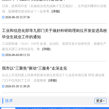
日前，国务院印发《实施就业优先战略十五五规划》。文件提到哪些行业领
域，蕴藏哪些就业机会？一起来看...
[详细]
2026-06-18 15:37:36
工业和信息化部等九部门关于做好科研助理岗位开发促进高校
毕业生就业工作的通知
工信部联规〔2026〕109号 各省、自治区、直辖市及计划单列市、新疆生产
建设兵团工业和信息化、教...
[详细]
2026-06-04 09:11:53
我市以“三聚焦”驱动“三服务”走深走实
从点上开花到面上结果求职者在展位前登记个人信息本报记者 郑瑶 摄在家
门口不仅找到了工作，还能顺便...
[详细]
2026-03-18 11:39:26
技术
更多+