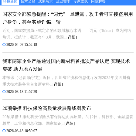
技术交易
成果展示
企业需求
专家团队
问题解答
科技新闻
国家安全部紧急提醒：“词元”一旦泄露，攻击者可直接盗用用
户身份，甚至实施诈骗、转
近期，国家数据局正式定名的AI领域核心术语——词元（Token）成为网络
热词。据统计，截至今年3月，我国...
[详细]
2026-04-07 15:52:18
我市两家企业产品通过国内新材料首批次产品认定 实现技术
突破 助力地方发展
本报讯（记者 杨宇龙）近日，四川省经济和信息化厅发布2025年度四川省
重大技术装备首台套新材料...
[详细]
2026-03-18 11:57:29
20项举措 科技保险高质量发展路线图发布
20项举措！推动科技保险从有保障迈向高质量。3月2日，科技部、金融监管
总局、工业和信息化部、国家知识...
[详细]
2026-03-18 10:50:07