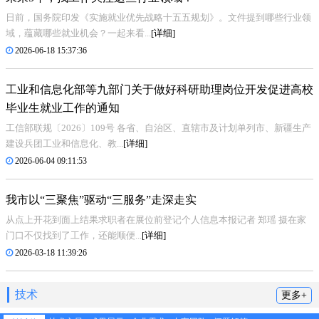
日前，国务院印发《实施就业优先战略十五五规划》。文件提到哪些行业领
域，蕴藏哪些就业机会？一起来看...
[详细]
2026-06-18 15:37:36
工业和信息化部等九部门关于做好科研助理岗位开发促进高校
毕业生就业工作的通知
工信部联规〔2026〕109号 各省、自治区、直辖市及计划单列市、新疆生产
建设兵团工业和信息化、教...
[详细]
2026-06-04 09:11:53
我市以“三聚焦”驱动“三服务”走深走实
从点上开花到面上结果求职者在展位前登记个人信息本报记者 郑瑶 摄在家
门口不仅找到了工作，还能顺便...
[详细]
2026-03-18 11:39:26
技术
更多+