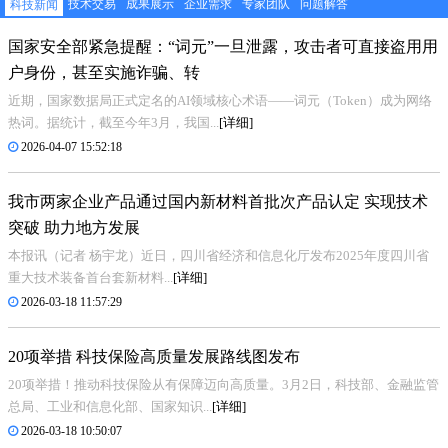
技术交易
成果展示
企业需求
专家团队
问题解答
科技新闻
国家安全部紧急提醒：“词元”一旦泄露，攻击者可直接盗用用
户身份，甚至实施诈骗、转
近期，国家数据局正式定名的AI领域核心术语——词元（Token）成为网络
热词。据统计，截至今年3月，我国...
[详细]
2026-04-07 15:52:18
我市两家企业产品通过国内新材料首批次产品认定 实现技术
突破 助力地方发展
本报讯（记者 杨宇龙）近日，四川省经济和信息化厅发布2025年度四川省
重大技术装备首台套新材料...
[详细]
2026-03-18 11:57:29
20项举措 科技保险高质量发展路线图发布
20项举措！推动科技保险从有保障迈向高质量。3月2日，科技部、金融监管
总局、工业和信息化部、国家知识...
[详细]
2026-03-18 10:50:07