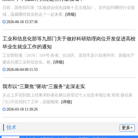
日前，国务院印发《实施就业优先战略十五五规划》。文件提到哪些行业领
域，蕴藏哪些就业机会？一起来看...
[详细]
2026-06-18 15:37:36
工业和信息化部等九部门关于做好科研助理岗位开发促进高校
毕业生就业工作的通知
工信部联规〔2026〕109号 各省、自治区、直辖市及计划单列市、新疆生产
建设兵团工业和信息化、教...
[详细]
2026-06-04 09:11:53
我市以“三聚焦”驱动“三服务”走深走实
从点上开花到面上结果求职者在展位前登记个人信息本报记者 郑瑶 摄在家
门口不仅找到了工作，还能顺便...
[详细]
2026-03-18 11:39:26
技术
更多+