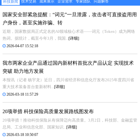
技术交易
成果展示
企业需求
专家团队
问题解答
科技新闻
国家安全部紧急提醒：“词元”一旦泄露，攻击者可直接盗用用
户身份，甚至实施诈骗、转
近期，国家数据局正式定名的AI领域核心术语——词元（Token）成为网络
热词。据统计，截至今年3月，我国...
[详细]
2026-04-07 15:52:18
我市两家企业产品通过国内新材料首批次产品认定 实现技术
突破 助力地方发展
本报讯（记者 杨宇龙）近日，四川省经济和信息化厅发布2025年度四川省
重大技术装备首台套新材料...
[详细]
2026-03-18 11:57:29
20项举措 科技保险高质量发展路线图发布
20项举措！推动科技保险从有保障迈向高质量。3月2日，科技部、金融监管
总局、工业和信息化部、国家知识...
[详细]
2026-03-18 10:50:07