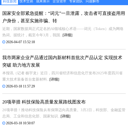
技术交易
成果展示
企业需求
专家团队
问题解答
科技新闻
国家安全部紧急提醒：“词元”一旦泄露，攻击者可直接盗用用
户身份，甚至实施诈骗、转
近期，国家数据局正式定名的AI领域核心术语——词元（Token）成为网络
热词。据统计，截至今年3月，我国...
[详细]
2026-04-07 15:52:18
我市两家企业产品通过国内新材料首批次产品认定 实现技术
突破 助力地方发展
本报讯（记者 杨宇龙）近日，四川省经济和信息化厅发布2025年度四川省
重大技术装备首台套新材料...
[详细]
2026-03-18 11:57:29
20项举措 科技保险高质量发展路线图发布
20项举措！推动科技保险从有保障迈向高质量。3月2日，科技部、金融监管
总局、工业和信息化部、国家知识...
[详细]
2026-03-18 10:50:07