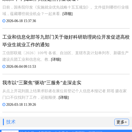
日前，国务院印发《实施就业优先战略十五五规划》。文件提到哪些行业领
域，蕴藏哪些就业机会？一起来看...
[详细]
2026-06-18 15:37:36
工业和信息化部等九部门关于做好科研助理岗位开发促进高校
毕业生就业工作的通知
工信部联规〔2026〕109号 各省、自治区、直辖市及计划单列市、新疆生产
建设兵团工业和信息化、教...
[详细]
2026-06-04 09:11:53
我市以“三聚焦”驱动“三服务”走深走实
从点上开花到面上结果求职者在展位前登记个人信息本报记者 郑瑶 摄在家
门口不仅找到了工作，还能顺便...
[详细]
2026-03-18 11:39:26
技术
更多+